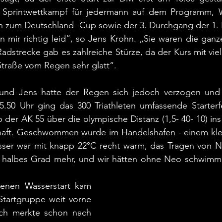
n Sprintwettkampf für jedermann auf dem Programm, 
 zum Deutschland- Cup sowie der 3. Durchgang der 1. 
n mir richtig leid“, so Jens Krohn. „Sie waren die ganz
adstrecke gab es zahlreiche Stürze, da der Kurs mit viel
Straße vom Regen sehr glatt“.
 und Jens hatte der Regen sich jedoch verzogen und 
.50 Uhr ging das 300 Triathleten umfassende Starterfel
der AK 55 über die olympische Distanz (1,5- 40- 10) in
haft. Geschwommen wurde im Handelshafen - einem kl
sser war mit knapp 22°C recht warm, das Tragen von 
n halbes Grad mehr, und wir hätten ohne Neo schwimm
nen Wasserstart kam 
 Startgruppe weit vorne 
ch merkte schon nach 