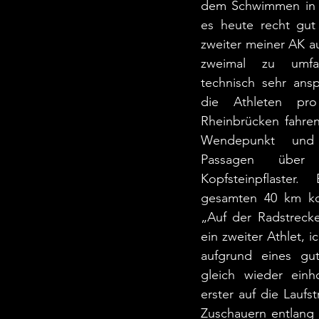
dem Schwimmen in d
es heute recht gut 
zweiter meiner AK au
zweimal zu umfa
technisch sehr ansp
die Athleten pr
Rheinbrücken fahre
Wendepunkt und w
Passagen über M
Kopfsteinpflaster
gesamten 40 km kon
„Auf der Radstreck
ein zweiter Athlet, 
aufgrund eines gut
gleich wieder einh
erster auf die Laufs
Zuschauern entlang 