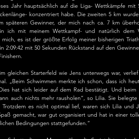
eses Jahr hauptsächlich auf die Liga- Wettkämpfe mit S
eckenlänge- konzentriert habe. Die zweiten 5 km wurden
m späteren Gewinner, der mich nach ca. 7 km überhol
in ich mit meinem Wettkampf- und natürlich dem Viz
e mich, es ist der größte Erfolg meiner bisherigen Triath
in 2:09:42 mit 50 Sekunden Rückstand auf den Gewinner 
inishern.
 im gleichen Starterfeld wie Jens unterwegs war, verlie
imal. „Beim Schwimmen merkte ich schon, dass ich heut
Dies hat sich leider auf dem Rad bestätigt. Und beim 
nn auch nichts mehr rausholen“, so Lilia. Sie belegte 
. Trotzdem es nicht optimal lief, waren sich Lilia und J
paß gemacht, war gut organisiert und hat in einer tolle
lichen Bedingungen stattgefunden.“