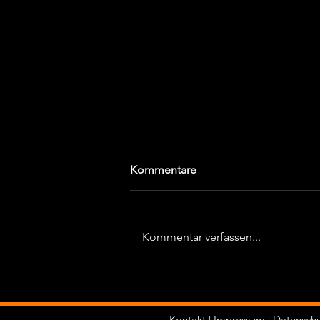
Jahresbericht 2012
Kommentare
Januar Wie in jedem Jahr läutete
die gesamte Triathlonabteilung
des TSV Bargteheide mit dem
Kommentar verfassen...
beliebten Lümmellauf in
Ahrensburg...
Kontakt
|
Impressum
|
Datenschu