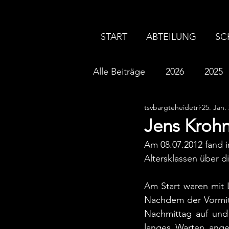
START
ABTEILUNG
SC
Alle Beiträge
2026
2025
tsvbargteheidetri
25. Jan.
2016
2015
2014
Jens Krohn
Am 08.07.2012 fand i
Altersklassen über di
Am Start waren mit 
Nachdem der Vormit
Nachmittag auf und
langes Warten ange