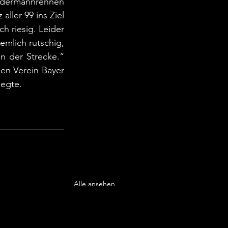
edermannrennen 
ller 99 ins Ziel 
 riesig. Leider 
mlich rutschig, 
 der Strecke.“ 
den Verein Bayer 
legte. 
Alle ansehen