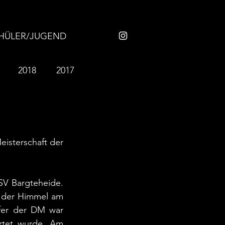
HÜLER/JUGEND
2018
2017
2007
2006
isterschaft der 
SV Bargteheide. 
 der Himmel am 
fer der DM war 
rtet wurde. Am 