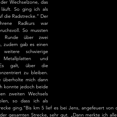
er Wechselzone, das 
läuft. So ging ich als 
f die Radstrecke.“ Der 
hrene Radkurs war 
ruchsvoll. So mussten 
o Runde über zwei 
n, zudem gab es einen 
eitere schwierige 
etallplatten und 
. Es galt, über die 
zentriert zu bleiben. 
e überholte mich dann 
ich konnte jedoch beide 
en zweiten Wechsels 
olen, so dass ich als 
trecke ging.“Bis km 5 lief es bei Jens, angefeuert von 
der gesamten Strecke, sehr gut. „Dann merkte ich aller