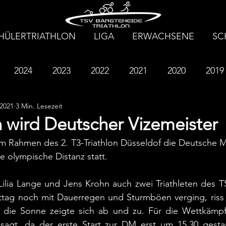
HÜLERTRIATHLON
LIGA
ERWACHSENE
SC
2024
2023
2022
2021
2020
2019
 2021
3 Min. Lesezeit
2013
2012
2011
2010
2009
2008
 wird Deutscher Vizemeister
m Rahmen des 2. T3-Triathlon Düsseldof die Deutsche Me
e olympische Distanz statt.
Lilia Lange und Jens Krohn auch zwei Triathleten des T
tag noch mit Dauerregen und Sturmböen verging, riss
 die Sonne zeigte sich ab und zu. Für die Wettkämp
sagt, da der erste Start zur DM erst um 15.30 gesta