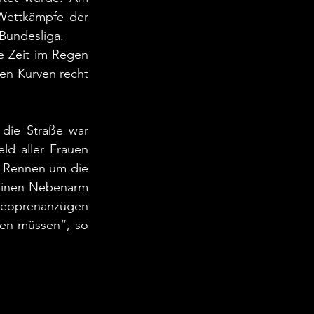
Wettkämpfe der 
Bundesliga.
e Zeit im Regen 
en Kurven recht 
die Straße war 
d aller Frauen 
s Rennen um die 
einen Nebenarm 
Neoprenanzügen 
en müssen“, so 