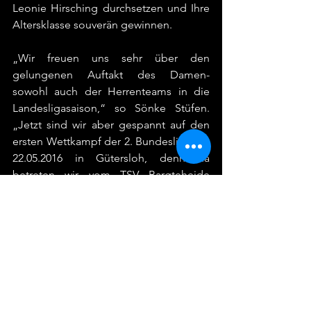
Leonie Hirsching durchsetzen und Ihre 
Altersklasse souverän gewinnen.
„Wir freuen uns sehr über den 
gelungenen Auftakt des Damen- 
sowohl auch der Herrenteams in die 
Landesligasaison,“ so Sönke Stüfen. 
„Jetzt sind wir aber gespannt auf den 
ersten Wettkampf der 2. Bundesliga am 
22.05.2016 in Gütersloh, denn da 
betreten wir vom TSV Bargteheide 
absolutes Neuland.“. Hier erwartet die 
Triathleten ein Wettkampf über die 
Sprintdistanz.
- Sönke Stüfen
HIER geht es zur Bildergalerie
Tags: