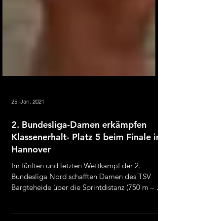
25. Jan. 2021
2. Bundesliga-Damen erkämpfen
Klassenerhalt- Platz 5 beim Finale in
Hannover
Im fünften und letzten Wettkampf der 2.
Bundesliga Nord schafften Damen des TSV
Bargteheide über die Sprintdistanz (750 m – 20
km - 5 km)...