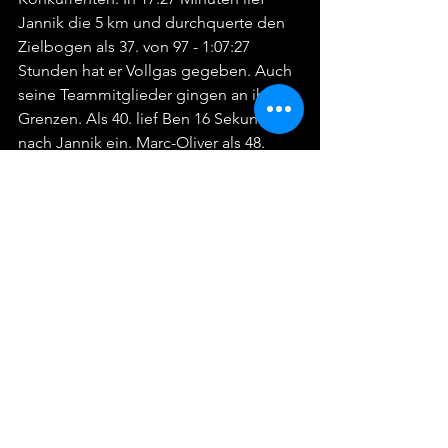
Jannik die 5 km und durchquerte den 
Zielbogen als 37. von 97 - 1:07:27 
Stunden hat er Vollgas gegeben. Auch 
seine Teammitglieder gingen an ihre 
Grenzen. Als 40. lief Ben 16 Sekunden 
nach Jannik ein. Marc-Oliver als 48. 
(1:08:35 Stunden), Frank als 85. (1:16:20 
Stunden), womit er unter den Top 5 
seiner AK ist, und Tilman kurz danach 
als 91. (1:18:33 Stunden). Die besten 
vier Ergebnisse des Teams wurden 
gewertet. Das Herren-Team kam auf 
Platz 13; nach Rostock und gefolgt vom 
LL-Team der Gastgeber, Itzehoe.
Kurz gesagt: Dieser Sonntag war nicht 
nur ein erfolgreicher Triathlontag, 
sondern auch einer mit vielen 
lachenden Gesichtern, Teamgeist und 