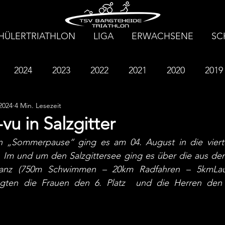
HÜLERTRIATHLON
LIGA
ERWACHSENE
SC
2024
2023
2022
2021
2020
2019
2024
4 Min. Lesezeit
2013
2012
2011
2010
2009
2008
vu in Salzgitter
„Sommerpause“ ging es am 04. August in die vierte
a. Im und um den Salzgittersee ging es über die aus de
stanz (750m Schwimmen – 20km Radfahren – 5kmLau
egten die Frauen den 6. Platz  und die Herren den 1