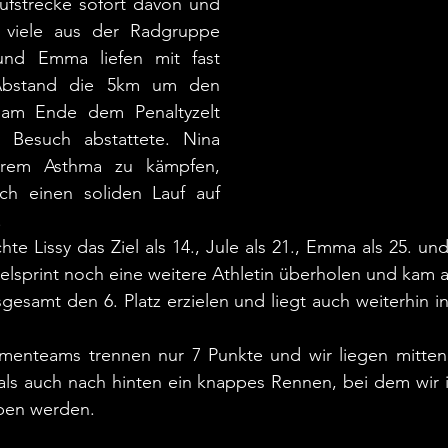
ufstrecke sofort davon und 
viele aus der Radgruppe 
und Emma liefen mit fast 
Abstand die 5km um den 
m Ende dem Penaltyzelt 
 Besuch abstattete. Nina 
hrem Asthma zu kämpfen, 
h einen soliden Lauf auf 
.
hte Lissy das Ziel als 14., Jule als 21., Emma als 25. un
lsprint noch eine weitere Athletin überholen und kam als
esamt den 6. Platz erzielen und liegt auch weiterhin in 
amenteams trennen nur 7 Punkte und wir liegen mittendr
als auch nach hinten ein knappes Rennen, bei dem wir 
eben werden.