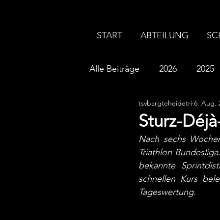
START
ABTEILUNG
SC
Alle Beiträge
2026
2025
tsvbargteheidetri
6. Aug. 
2016
2015
2014
Sturz-Déjà-
Nach sechs Wochen 
Triathlon Bundeslig
bekannte Sprintdi
schnellen Kurs bel
Tageswertung.