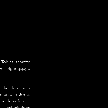
obias schaffte 
erfolgungsjagd 
die drei leider 
ameraden Jonas 
 beide aufgrund 
schmierigen 