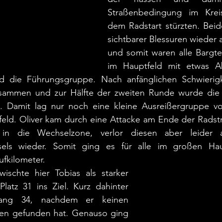
Straßenbedingung im Krei
dem Radstart stürzten. Beid
sichtbarer Blessuren wieder a
und somit waren alle Bargte
im Hauptfeld mit etwas Ab
nd die Führungsgruppe. Nach anfänglichen Schwierigk
sammen und zur Hälfte der zweiten Runde wurde die 
. Damit lag nur noch eine kleine Ausreißergruppe v
eld. Oliver kam durch eine Attacke am Ende der Radstr
 in die Wechselzone, verlor diesen aber leider a
els wieder. Somit ging es für alle im großen Haup
fkilometer.
schte hier Tobias als starker 
Platz 31 ins Ziel. Kurz dahinter 
Rang 34, nachdem er keinen 
en gefunden hat. Genauso ging 