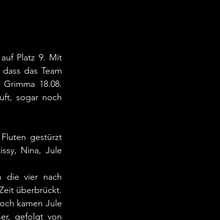
f Platz 9. Mit 
 dass das Team 
 Grimma 18.08. 
ft, sogar noch 
luten gestürzt 
sy, Nina, Jule 
 die vier nach 
eit überbrückt.
och kamen Jule 
r, gefolgt von 