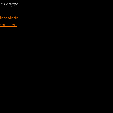
a Langer
dergalerie
ebnissen