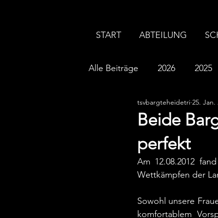
START
ABTEILUNG
SC
Alle Beiträge
2026
2025
tsvbargteheidetri
25. Jan.
2016
2015
2014
Beide Bar
perfekt
Am 12.08.2012 fand 
Wettkämpfen der Land
Sowohl unsere Fraue
komfortablem Vorsp