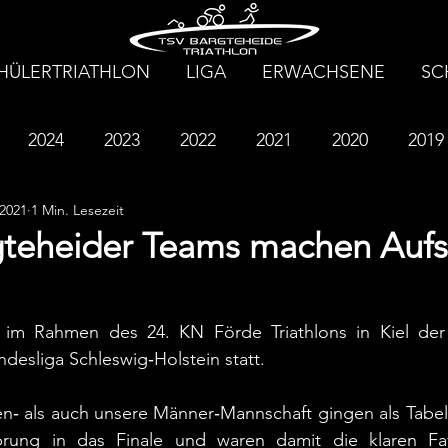
HÜLERTRIATHLON
LIGA
ERWACHSENE
SC
2024
2023
2022
2021
2020
2019
 2021
1 Min. Lesezeit
2013
2012
2011
2010
2009
2008
gteheider Teams machen Aufs
im Rahmen des 24. KN Förde Triathlons in Kiel der l
esliga Schleswig‐Holstein statt.
n‐ als auch unsere Männer‐Mannschaft gingen als Tabell
rung in das Finale und waren damit die klaren Favo