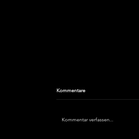
Jahresbericht 2012
Kommentare
Januar Wie in jedem Jahr läutete
die gesamte Triathlonabteilung
des TSV Bargteheide mit dem
Kommentar verfassen...
beliebten Lümmellauf in
Ahrensburg...