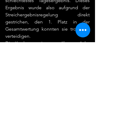
schlechtestes Tagesergebnis. Dieses 
Ergebnis wurde also aufgrund der 
Streichergebnisregelung direkt 
gestrichen, den 1. Platz in der 
Gesamtwertung konnten sie trotzdem 
verteidigen.
Die Konkurrenz ist nun näher gerückt, 
nur noch 13 Platzziffern trennen Platz 1 
und 2.
Für das Finale am kommenden 
Sonntag steht für die Mädels da Ziel 
ganz klar fest: Platz 1 in der 
Gesamtwertung sichern und den Sieg 
der 1. ZTS nach Bargteheide holen. 
- Jonas Schott